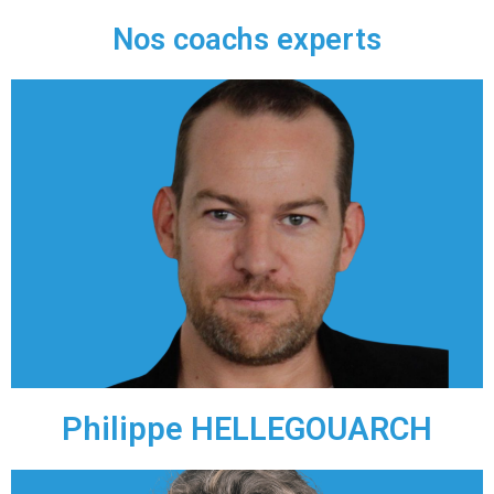
Nos coachs experts
Consultant & Fondateur de Renaître
Coaching
"J'accompagne des managers souhaitant progresser,
des collaborateurs souhaitant mieux vivre et des
surdoués qui ont envie d’accélérer"
Linked In
Philippe HELLEGOUARCH