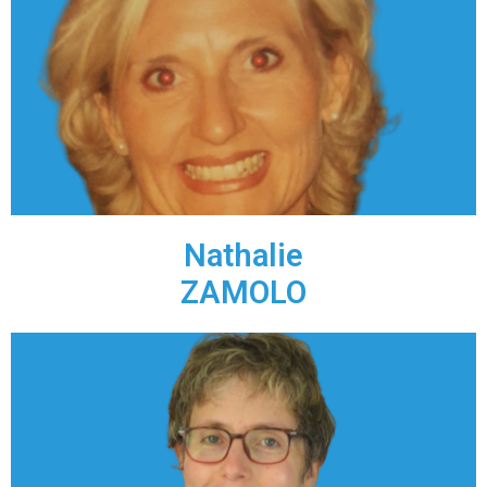
Consultante & Coach RH
•Spécialisée dans le domaine des RH dans
l'accompagnement au changement.
• Bilan de compétences, coaching, conseil.
Linked In
Nathalie
ZAMOLO
Consultante & Fondatrice d'ILC
Consulting
•Spécialisé en Gestion de Projet et Méthodes AGILE