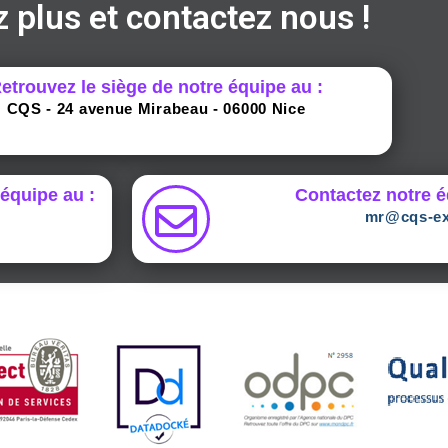
z plus et contactez nous !
etrouvez le siège de notre équipe au :
CQS - 24 avenue Mirabeau - 06000 Nice​
 équipe au :
Contactez notre é
mr@cqs-ex