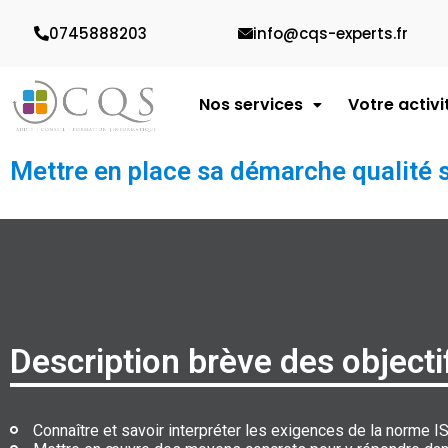
0745888203
info@cqs-experts.fr
Nos services
Votre activi
Mettre en place sa démarche qualité 
Description brève des objecti
Connaître et savoir interpréter les exigences de la norme 