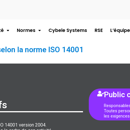
té
Normes
Cybele Systems
RSE
L’équipe
selon la norme ISO 14001
Public 
fs
Responsables 
Toutes perso
les exigences
ISO 14001 version 2004.