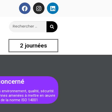
2 journées
concerné
environnement, qualité, sécurité.
nnes amenées à mettre en œuvre
 de la norme ISO 14001