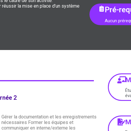
le cadre de son activité.
r réussir la mise en place d’un système
Pré-req
Aucun prérequ
M
Étu
éva
rnée 2
Gérer la documentation et les enregistrements
M
nécessaires Former les équipes et
communiquer en interne/externe les