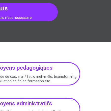
uis
is n’est nécessaire
oyens pedagogiques
de de cas, vrai / faux, méli-mélo, brainstorming,
luation de fin de formation etc.
oyens administratifs