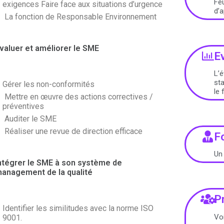
Feu
exigences Faire face aux situations d’urgence
d’a
La fonction de Responsable Environnement
valuer et améliorer le SME
E
L’
sta
Gérer les non-conformités
le
Mettre en œuvre des actions correctives /
préventives
Auditer le SME
Réaliser une revue de direction efficace
F
Un 
ntégrer le SME à son système de
anagement de la qualité
P
Identifier les similitudes avec la norme ISO
Voi
9001.