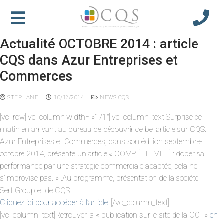
Actualité OCTOBRE 2014 : article
CQS dans Azur Entreprises et
Commerces
STEPHANE
10/12/2014
NEWS CQS
[vc_row][vc_column width= »1/1″][vc_column_text]Surprise ce
matin en arrivant au bureau de découvrir ce bel article sur CQS.
Azur Entreprises et Commerces, dans son édition septembre-
octobre 2014, présente un article « COMPÉTITIVITÉ : doper sa
performance par une stratégie commerciale adaptée, cela ne
s’improvise pas. » .Au programme, présentation de la société
SerfiGroup et de CQS.
Cliquez ici pour accéder à l’article.
[/vc_column_text]
[vc_column_text]Retrouver la « publication sur le site de la CCI »
en