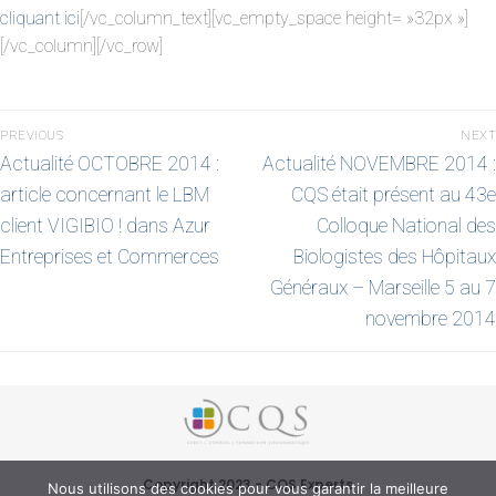
cliquant ici
[/vc_column_text][vc_empty_space height= »32px »]
[/vc_column][/vc_row]
PREVIOUS
NEXT
Actualité OCTOBRE 2014 :
Actualité NOVEMBRE 2014 :
article concernant le LBM
CQS était présent au 43e
client VIGIBIO ! dans Azur
Colloque National des
Entreprises et Commerces
Biologistes des Hôpitaux
Généraux – Marseille 5 au 7
novembre 2014
Copyright 2023 - CQS Experts
Nous utilisons des cookies pour vous garantir la meilleure